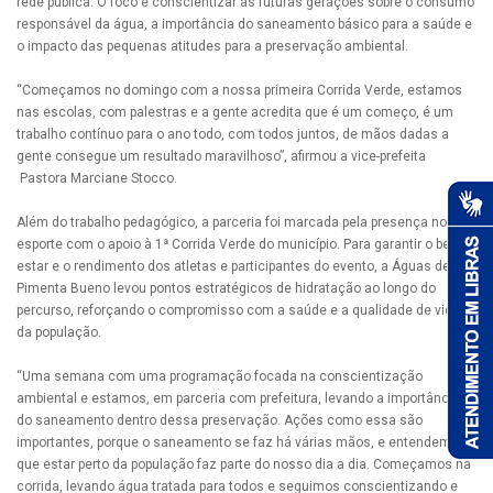
rede pública. O foco é conscientizar as futuras gerações sobre o consumo
responsável da água, a importância do saneamento básico para a saúde e
o impacto das pequenas atitudes para a preservação ambiental.
“Começamos no domingo com a nossa primeira Corrida Verde, estamos
nas escolas, com palestras e a gente acredita que é um começo, é um
trabalho contínuo para o ano todo, com todos juntos, de mãos dadas a
gente consegue um resultado maravilhoso”, afirmou a vice-prefeita
Pastora Marciane Stocco.
Além do trabalho pedagógico, a parceria foi marcada pela presença no
esporte com o apoio à 1ª Corrida Verde do município. Para garantir o bem-
estar e o rendimento dos atletas e participantes do evento, a Águas de
Pimenta Bueno levou pontos estratégicos de hidratação ao longo do
percurso, reforçando o compromisso com a saúde e a qualidade de vida
da população.
“Uma semana com uma programação focada na conscientização
ambiental e estamos, em parceria com prefeitura, levando a importância
do saneamento dentro dessa preservação. Ações como essa são
importantes, porque o saneamento se faz há várias mãos, e entendemos
que estar perto da população faz parte do nosso dia a dia. Começamos na
corrida, levando água tratada para todos e seguimos conscientizando e