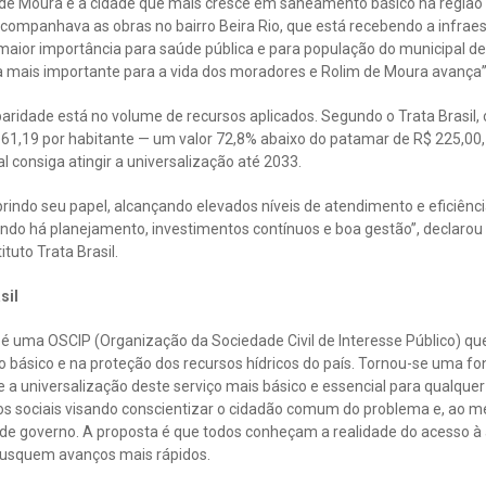
de Moura é a cidade que mais cresce em saneamento básico na região No
 acompanhava as obras no bairro Beira Rio, que está recebendo a infra
e maior importância para saúde pública e para população do municipal d
 mais importante para a vida dos moradores e Rolim de Moura avança”,
sparidade está no volume de recursos aplicados. Segundo o Trata Brasil
 61,19 por habitante — um valor 72,8% abaixo do patamar de R$ 225,00
l consiga atingir a universalização até 2033.
indo seu papel, alcançando elevados níveis de atendimento e eficiênci
ando há planejamento, investimentos contínuos e boa gestão”, declarou
tuto Trata Brasil.
sil
TB) é uma OSCIP (Organização da Sociedade Civil de Interesse Público) 
básico e na proteção dos recursos hídricos do país. Tornou-se uma fo
e a universalização deste serviço mais básico e essencial para qualque
tos sociais visando conscientizar o cidadão comum do problema e, ao 
s de governo. A proposta é que todos conheçam a realidade do acesso à 
busquem avanços mais rápidos.