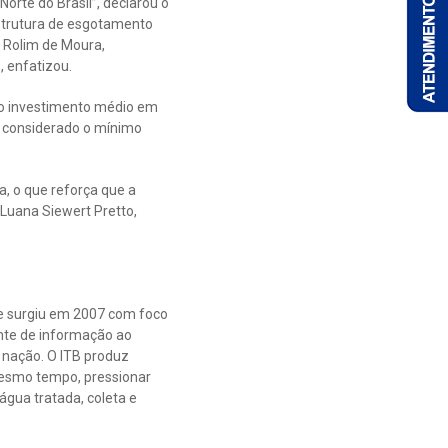
rte do Brasil”, declarou o
estrutura de esgotamento
e Rolim de Moura,
 enfatizou.
, o investimento médio em
, considerado o mínimo
a, o que reforça que a
 Luana Siewert Pretto,
que surgiu em 2007 com foco
nte de informação ao
r nação. O ITB produz
mesmo tempo, pressionar
água tratada, coleta e