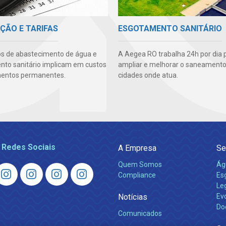
ÇÃO E TARIFAS
ESGOTAMENTO SANITÁRIO
os de abastecimento de água e
A Aegea RO trabalha 24h por dia 
to sanitário implicam em custos
ampliar e melhorar o saneamento
mentos permanentes.
cidades onde atua.
 Redes Sociais
A Empresa
Se
Quem Somos
Ág
Compliance
Es
Leg
Notícias
Ev
Do
Comunicados