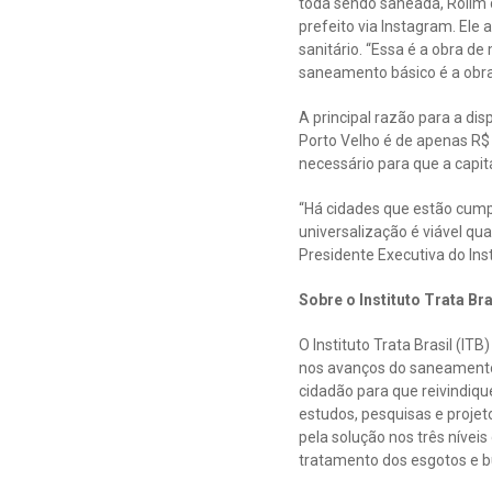
toda sendo saneada, Rolim 
prefeito via Instagram. Ele
sanitário. “Essa é a obra d
saneamento básico é a obra
A principal razão para a di
Porto Velho é de apenas R$
necessário para que a capita
“Há cidades que estão cumpr
universalização é viável qu
Presidente Executiva do Insti
Sobre o Instituto Trata Bra
O Instituto Trata Brasil (I
nos avanços do saneamento 
cidadão para que reivindiqu
estudos, pesquisas e proje
pela solução nos três nívei
tratamento dos esgotos e 