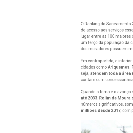
O Ranking do Saneamento 202
de acesso aos serviços ess
lugar entre as 100 maiores 
um terço da população da ca
dos moradores possuem red
Em contrapartida, o interi
cidades como
Ariquemes, R
seja,
atendem toda a área 
contam com concessionárias
Quando o tema é o avanço 
até 2033
.
Rolim de Moura d
números significativos, s
milhões desde 2017
, com 