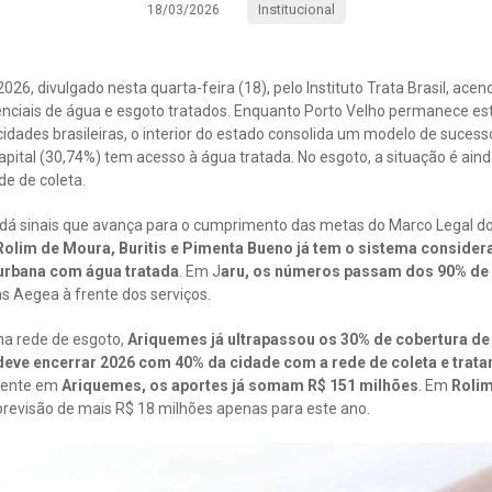
Institucional
18/03/2026
6, divulgado nesta quarta-feira (18), pelo Instituto Trata Brasil, acend
enciais de água e esgoto tratados. Enquanto Porto Velho permanece e
cidades brasileiras, o interior do estado consolida um modelo de suce
pital (30,74%) tem acesso à água tratada. No esgoto, a situação é aind
e de coleta.
or dá sinais que avança para o cumprimento das metas do Marco Legal
olim de Moura, Buritis e Pimenta Bueno já tem o sistema consider
urbana com água tratada
. Em J
aru, os números passam dos 90% de
 Aegea à frente dos serviços.
na rede de esgoto,
Ariquemes já ultrapassou os 30% de cobertura d
eve encerrar 2026 com 40% da cidade com a rede de coleta e trat
omente em
Ariquemes, os aportes já somam R$ 151 milhões
. Em
Rolim
previsão de mais R$ 18 milhões apenas para este ano.