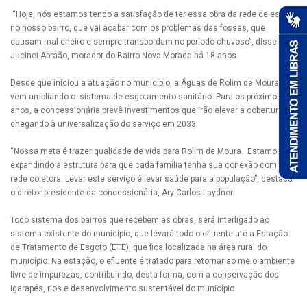
“Hoje, nós estamos tendo a satisfação de ter essa obra da rede de esgoto
no nosso bairro, que vai acabar com os problemas das fossas, que
causam mal cheiro e sempre transbordam no período chuvoso”, disse
Jucinei Abraão, morador do Bairro Nova Morada há 18 anos.
Desde que iniciou a atuação no município, a Águas de Rolim de Moura
vem ampliando o sistema de esgotamento sanitário. Para os próximos
anos, a concessionária prevê investimentos que irão elevar a cobertura,
chegando à universalização do serviço em 2033.
“Nossa meta é trazer qualidade de vida para Rolim de Moura. Estamos
expandindo a estrutura para que cada família tenha sua conexão com a
rede coletora. Levar este serviço é levar saúde para a população”, destaca
o diretor-presidente da concessionária, Ary Carlos Laydner.
Todo sistema dos bairros que recebem as obras, será interligado ao
sistema existente do município, que levará todo o efluente até a Estação
de Tratamento de Esgoto (ETE), que fica localizada na área rural do
município. Na estação, o efluente é tratado para retornar ao meio ambiente
livre de impurezas, contribuindo, desta forma, com a conservação dos
igarapés, rios e desenvolvimento sustentável do município.