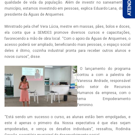
qualidade de vida da população. Além de investir no saneamento do
município, estamos investindo em pessoas, explica Eduardo Lana, diretor-
presidente da Águas de Ariquemes.
Ministrado pela chef Vera Lúcia, mestre em massas, pães, bolos e doces,
ela conta que a SEMDES promove diversos cursos e capacitações,
favorecendo a mão de obra local. “Com o apoio da Águas de Ariquemes, o
acesso poderá ser ampliado, beneficiando mais pessoas, o espaço social
deles é ótimo, cozinha industrial pronta para receber outros alunos e
novos cursos”, disse.
O lançamento do programa
contou a com a palestra de
Vanessa Andrade, responsável
pelo setor de Recursos
Humanos da empresa, com o
tema Empoderamento
Feminino.
“Está sendo um sucesso o curso, as alunas estão bem empolgadas, e
este é apenas o primeiro dia. Nossa expectativa é que elas sejam
empoderadas, e vença os desafios individuais”, ressaltou, Rodinéia
Gouvêa, secretária municipal de desenvolvimento social.