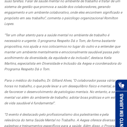
suas tarefas. Falar de saúde mental no ambiente de trabalho é tratar de um
sistema de gestão que promova a saúde dos colaboradores, gerando
engajamento e um ambiente colaborativo, onde eles encontrem significado e
propósito em seu trabalho”, comenta o psicólogo organizacional Romilton
Lopes.
“Ter um olhar atento para a saúde mental no ambiente de trabalho é
necessário e urgente. O programa Respeito Dá o Tom, de forma bastante
propositiva, nos ajuda a nos colocarmos no lugar do outro e a entender que
manter um ambiente mentalmente e emocionalmente saudável passa pelo
acolhimento da diversidade, da equidade e da inclusão”, destaca Keila
Martins, especialista em Diversidade e Inclusão da Aegea e coordenadora do
Programa Respeito Dá o Tom.
Para o médico do trabalho, Dr. Gilliard Alves, “O colaborador passa várias
horas no trabalho, o que pode levar a um desequilíbrio físico e mental, além
de favorecer o desenvolvimento de patologias mentais. No entanto, a saúde
mental vai além do ambiente de trabalho; adotar boas práticas e um estilo
de vida saudável é fundamental”.
“O evento é destacado pelo profissionalismo dos palestrantes e pela
relevância do tema Saúde Mental no Trabalho. A Aegea oferece diversas
palestras e treinamentos específicos para a saúde. Além disso, o Programa