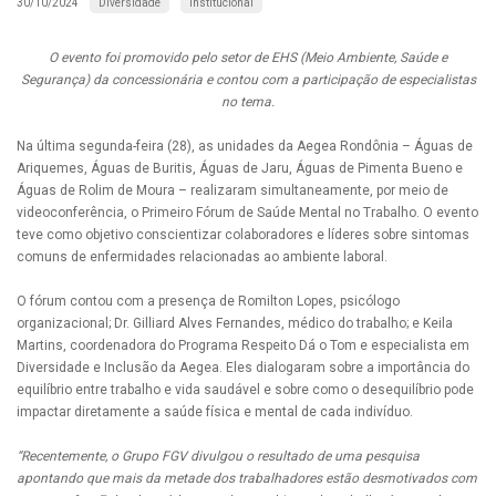
Diversidade
Institucional
30/10/2024
O evento foi promovido pelo setor de EHS (Meio Ambiente, Saúde e
Segurança) da concessionária e contou com a participação de especialistas
no tema.
Na última segunda-feira (28), as unidades da Aegea Rondônia – Águas de
Ariquemes, Águas de Buritis, Águas de Jaru, Águas de Pimenta Bueno e
Águas de Rolim de Moura – realizaram simultaneamente, por meio de
videoconferência, o Primeiro Fórum de Saúde Mental no Trabalho. O evento
teve como objetivo conscientizar colaboradores e líderes sobre sintomas
comuns de enfermidades relacionadas ao ambiente laboral.
O fórum contou com a presença de Romilton Lopes, psicólogo
organizacional; Dr. Gilliard Alves Fernandes, médico do trabalho; e Keila
Martins, coordenadora do Programa Respeito Dá o Tom e especialista em
Diversidade e Inclusão da Aegea. Eles dialogaram sobre a importância do
equilíbrio entre trabalho e vida saudável e sobre como o desequilíbrio pode
impactar diretamente a saúde física e mental de cada indivíduo.
“Recentemente, o Grupo FGV divulgou o resultado de uma pesquisa
apontando que mais da metade dos trabalhadores estão desmotivados com