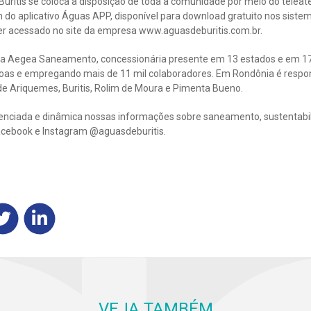
Buritis se coloca à disposição de toda a comunidade por meio do tele
 do aplicativo Águas APP, disponível para download gratuito nos sistem
ser acessado no site da empresa www.aguasdeburitis.com.br.
 da Aegea Saneamento, concessionária presente em 13 estados e em 1
oas e empregando mais de 11 mil colaboradores. Em Rondônia é respon
de Ariquemes, Buritis, Rolim de Moura e Pimenta Bueno.
nciada e dinâmica nossas informações sobre saneamento, sustentabil
Facebook e Instagram @aguasdeburitis.
VEJA TAMBÉM