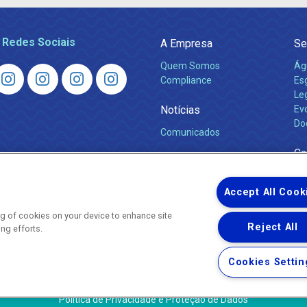
 Redes Sociais
A Empresa
Se
Quem Somos
Ág
Compliance
Es
Leg
Notícias
Ev
Do
Comunicados
Ca
Accept All Cook
ing of cookies on your device to enhance site
Reject All
ing efforts.
Uma empresa
Copyright © 2026 - Todos os Direitos Reservados.
Cookies Settin
Nossa natureza movimenta a vida
Termos Gerais de Uso de Sites e Aplicativos
Política de Privacidade e Proteção de Dados