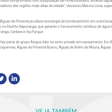
ça nosso compromisso com a população de Pimenta Bueno, levando água
adores das regiões mais altas da cidade”, destacou Marcos Lima, supe
a Águas de Pimenta já utiliza tecnologia de bombeamento em outra loca
, no Distrito Itaporanga, que garante o fornecimento contínuo de água 
ranga, Caribea e Via Parque.
az parte do grupo Aegea, líder no setor privado em saneamento. Em R
riquemes, Águas de Pimenta Bueno, Águas de Rolim de Moura, Águas de
VEJA TAMBÉM