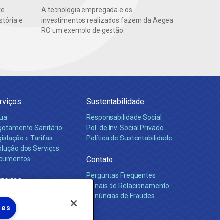
te
A tecnologia empregada e os
stória e
investimentos realizados fazem da Aegea
RO um exemplo de gestão.
rviços
Sustentabilidade
ua
Responsabilidade Social
gotamento Sanitário
Pol. de Inv. Social Privado
islação e Tarifas
Política de Sustentabilidade
olução dos Serviços
cumentos
Contato
Perguntas Frequentes
rreiras
Canais de Relacionamento
Denúncias de Fraudes
ies