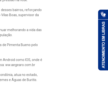
e pressão na rede.
 desses bairros, reforçando
ilas Boas, supervisor da
nuar melhorando a vida das
pulação.
as de Pimenta Bueno pelo
em Android como IOS, onde é
presa: ww.aegearo.com.br
ondônia, atua no estado,
mes e Águas de Buritis.