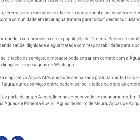
ível controlar e combater vazamentos, e ainda auxilia no mapeamento d
a, teremos uma melhoria na eficiência operacional e no abastecimento
m a comunidade em levar água tratada para todos” destacou Luciano V
afirmando o compromisso com a população de Pimenta Bueno em conti
cendo saúde, dignidade e água tratada com responsabilidade para a po
 solicitação de serviços, o morador pode entrar em contato com a Águ
ra ligações e mensagens de Whatsapp.
iza o aplicativo Águas APP, que pode ser baixado gratuitamente tanto 
da fatura, outros serviços online podem ser solicitados pelo site da em
az parte do grupo Aegea, líder no setor privado em saneamento. Em R
as Águas de Pimenta Bueno, Águas de Rolim de Moura, Águas de Arique