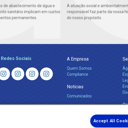
os de abastecimento de água e
A atuação social e ambientalmen
to sanitário implicam em custos
responsável faz parte da nossa hi
mentos permanentes.
do nosso propósito.
 Redes Sociais
A Empresa
Se
Quem Somos
Ág
Compliance
Es
Leg
Notícias
Ev
Do
Comunicados
Ca
Accept All Cook