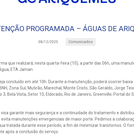
ENÇÃO PROGRAMADA – ÁGUAS DE ARI
Comunicados
08/12/2025
ma que realizará, nesta quarta-feira (10), a partir das 06h, uma man
Água, ETA Jamari.
seja concluído em até 10h. Durante a manutenção, poderá ocorrer baixa
 BNH, Zona Sul, Mutirão, Marechal, Monte Cristo, São Geraldo, Jorge Tei
o 3, Bela Vista, Setor 10, Eldorado, Rio de Janeiro, Greenville, Portal do
sa garantir mais segurança e a continuidade do tratamento e distribu
ço evita manutenções emergenciais de maior porte. Pedimos a colabora
ua tratada durante esse período, a fim de minimizar transtornos. O fo
te após a conclusão do serviço.