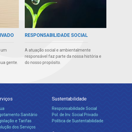
RIVADO
RESPONSABILIDADE SOCIAL
e um
A atuação social e ambientalmente
responsável faz parte da nossa história e
ua gente.
do nosso propósito.
rviços
Sustentabilidade
ua
Responsabilidade Social
gotamento Sanitário
Pol. de Inv. Social Privado
islação e Tarifas
Política de Sustentabilidade
olução dos Serviços