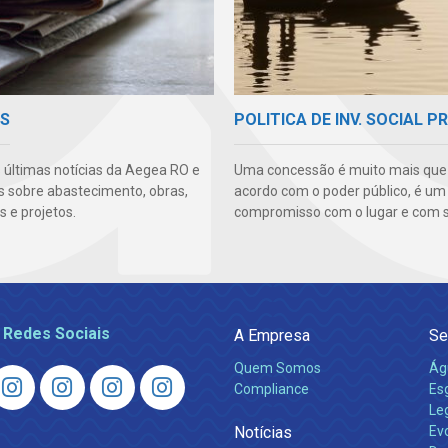
AS
POLITICA DE INV. SOCIAL P
s últimas notícias da Aegea RO e
Uma concessão é muito mais qu
s sobre abastecimento, obras,
acordo com o poder público, é um
 e projetos.
compromisso com o lugar e com s
 Redes Sociais
A Empresa
Se
Quem Somos
Ág
Compliance
Es
Leg
Notícias
Ev