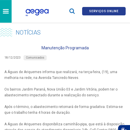
SERVIÇOS ONLINE
NOTÍCIAS
Manutenção Programada
Comunicados
18/12/2023
A Águas de Ariquemes informa que realizará, na terça-feira, (19), uma
melhoria na rede, na Avenida Tancredo Neves.
Os bairros Jardim Paraná, Nova União 03 e Jardim Vitória, podem ter o
abastecimento impactado durante a realização do serviço.
Após o término, o abastecimento retornará de forma gradativa. Estima-se
que o trabalho tenha 4 horas de duração.
A Águas de Ariquemes disponibiliza caminhão-pipa, que está à disposição
através dos canais de atendimento disponíveis 24h. Call Center 0800 690