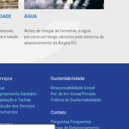
IDADE
ÁGUA
pessoas,
Antes de chegar às torneiras, a água
da e saúde
percorre um longo caminho pelo sistema de
abastecimento da Aegea RO.
rviços
Sustentabilidade
ua
Responsabilidade Social
gotamento Sanitário
Pol. de Inv. Social Privado
islação e Tarifas
Política de Sustentabilidade
olução dos Serviços
cumentos
Contato
Perguntas Frequentes
rreiras
Canais de Relacionamento