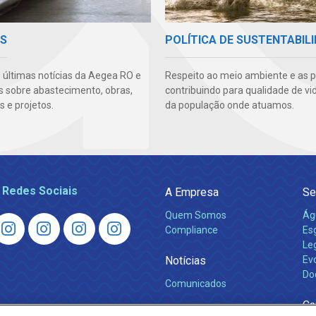
AS
POLÍTICA DE SUSTENTABIL
s últimas notícias da Aegea RO e
Respeito ao meio ambiente e as 
s sobre abastecimento, obras,
contribuindo para qualidade de vi
 e projetos.
da população onde atuamos.
 Redes Sociais
A Empresa
Se
Quem Somos
Ág
Compliance
Es
Leg
Notícias
Ev
Do
Comunicados
Ca