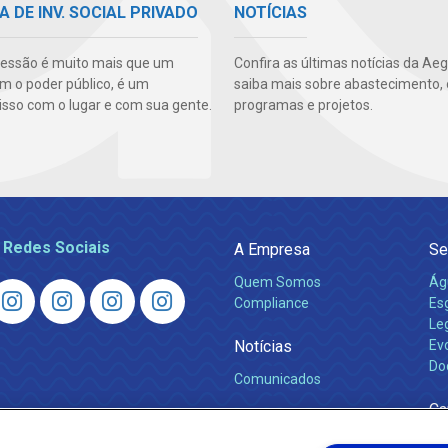
A DE INV. SOCIAL PRIVADO
NOTÍCIAS
essão é muito mais que um
Confira as últimas notícias da Ae
m o poder público, é um
saiba mais sobre abastecimento, 
so com o lugar e com sua gente.
programas e projetos.
 Redes Sociais
A Empresa
Se
Quem Somos
Ág
Compliance
Es
Leg
Notícias
Ev
Do
Comunicados
Ca