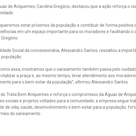
guas de Ariquemes, Carolina Gregório, destacou que a ação reforça o 
nidade.
, queremos estar próximos da população e contribuir de forma positiva 
elhorias em um espaço importante para os moradores e facilitando o 
 Gregório.
idade Social da concessionária, Alessandro Santos, ressaltou a importân
a população.
 como essa, mostramos que o saneamento também passa pelo cuidado
italizar a praça e, ao mesmo tempo, levar atendimento aos moradore
tamente para o bem-estar da população”, afirmou Alessandro Santos.
ões do Trata Bem Ariquemes e reforça o compromisso da Águas de Ariq
ões sociais e projetos voltados para a comunidade, a empresa segue tr
ade de vida, saúde, desenvolvimento e bem-estar para a população, for
r meio do saneamento.