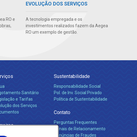
EVOLUÇÃO DOS SERVIÇOS
gea RO e
A tecnologia empregada e os
obras,
investimentos realizados fazem da Aegea
RO um exemplo de gestão.
rviços
Sustentabilidade
ua
Responsabilidade Social
gotamento Sanitário
Pol. de Inv. Social Privado
islação e Tarifas
Política de Sustentabilidade
olução dos Serviços
cumentos
Contato
Perguntas Frequentes
rreiras
Canais de Relacionamento
Denúncias de Fraudes