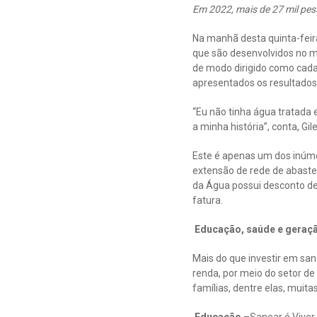
Em 2022, mais de 27 mil pes
Na manhã desta quinta-feir
que são desenvolvidos no mu
de modo dirigido como cada
apresentados os resultados
“Eu não tinha água tratada
a minha história”, conta, Gil
Este é apenas um dos inúme
extensão de rede de abastec
da Água possui desconto de
fatura.
Educação, saúde e geraç
Mais do que investir em sa
renda, por meio do setor d
famílias, dentre elas, muita
Educação
–Sanear é Viver,