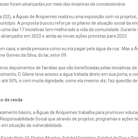
soas foram alcançadas por meio das inciativas da concessionária.
a (02), a Águas de Ariquemes realizou uma exposição com os projetos,
nicípio. A proposta buscou reforçar os pilares de atuação social da e
 uma das 17 iniciativas tem melhorado a vida da comunidade. Durante 
 alcançados em 2022 e ainda as novas ações previstas para 2023.
 em casa, e ainda pensava como eu iria pagar pela água da rua. Mas 
ene Gomes da Silva, do lar, setor 09.
ros depoimentos de famílias que são beneficiadas pelas iniciativas d
imento, D. Gilene teve acesso a água tratada direto em sua porta, e c
 até 50%, e com muita dignidade, como ela mesmo diz, faz questão de
ão de renda
neamento básico, a Águas de Ariquemes trabalha para promover educa
e Responsabilidade Social que através de projetos, programas e ações 
s em situação de vulnerabilidade.
 Saúde Nota 10, Portas Abertas, Futebol Feminino, Futebol de Rua e Pe