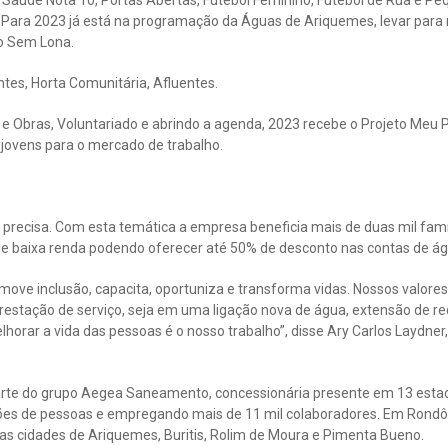
. Para 2023 já está na programação da Águas de Ariquemes, levar para 
co Sem Lona.
es, Horta Comunitária, Afluentes.
e Obras, Voluntariado e abrindo a agenda, 2023 recebe o Projeto Meu
 jovens para o mercado de trabalho.
precisa. Com esta temática a empresa beneficia mais de duas mil famí
de baixa renda podendo oferecer até 50% de desconto nas contas de ág
ve inclusão, capacita, oportuniza e transforma vidas. Nossos valores,
estação de serviço, seja em uma ligação nova de água, extensão de re
lhorar a vida das pessoas é o nosso trabalho”, disse Ary Carlos Laydner,
rte do grupo Aegea Saneamento, concessionária presente em 13 estad
es de pessoas e empregando mais de 11 mil colaboradores. Em Rondôn
nas cidades de Ariquemes, Buritis, Rolim de Moura e Pimenta Bueno.