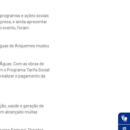
 programas e ações sociais
mpresa, e ainda apresentar
o evento, foram
a Águas de Ariquemes mudou
a Águas. Com as obras de
om o Programa Tarifa Social
 realizar o pagamento da
ção, saúde e geração de
tem alcançado muitas
queno Samurai. Projetos