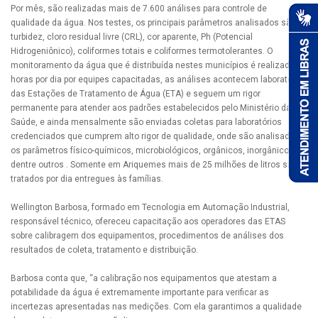
Por mês, são realizadas mais de 7.600 análises para controle de
qualidade da água. Nos testes, os principais parâmetros analisados são:
turbidez, cloro residual livre (CRL), cor aparente, Ph (Potencial
Hidrogeniônico), coliformes totais e coliformes termotolerantes. O
monitoramento da água que é distribuída nestes municípios é realizado 24
horas por dia por equipes capacitadas, as análises acontecem laboratórios
das Estações de Tratamento de Água (ETA) e seguem um rigor
permanente para atender aos padrões estabelecidos pelo Ministério da
Saúde, e ainda mensalmente são enviadas coletas para laboratórios
credenciados que cumprem alto rigor de qualidade, onde são analisadas
os parâmetros físico-químicos, microbiológicos, orgânicos, inorgânicos,
dentre outros . Somente em Ariquemes mais de 25 milhões de litros são
tratados por dia entregues às famílias.
Wellington Barbosa, formado em Tecnologia em Automação Industrial,
responsável técnico, ofereceu capacitação aos operadores das ETAS
sobre calibragem dos equipamentos, procedimentos de análises dos
resultados de coleta, tratamento e distribuição.
Barbosa conta que, “a calibração nos equipamentos que atestam a
potabilidade da água é extremamente importante para verificar as
incertezas apresentadas nas medições. Com ela garantimos a qualidade