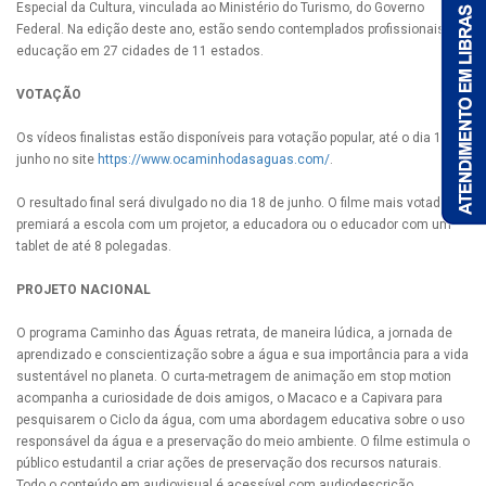
Especial da Cultura, vinculada ao Ministério do Turismo, do Governo
Federal. Na edição deste ano, estão sendo contemplados profissionais da
educação em 27 cidades de 11 estados.
VOTAÇÃO
Os vídeos finalistas estão disponíveis para votação popular, até o dia 16 de
junho no site
https://www.ocaminhodasaguas.com/
.
O resultado final será divulgado no dia 18 de junho. O filme mais votado
premiará a escola com um projetor, a educadora ou o educador com um
tablet de até 8 polegadas.
PROJETO NACIONAL
O programa Caminho das Águas retrata, de maneira lúdica, a jornada de
aprendizado e conscientização sobre a água e sua importância para a vida
sustentável no planeta. O curta-metragem de animação em stop motion
acompanha a curiosidade de dois amigos, o Macaco e a Capivara para
pesquisarem o Ciclo da água, com uma abordagem educativa sobre o uso
responsável da água e a preservação do meio ambiente. O filme estimula o
público estudantil a criar ações de preservação dos recursos naturais.
Todo o conteúdo em audiovisual é acessível com audiodescrição,