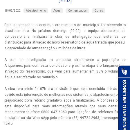
(20.02)
Abastecimento
Água
Comunicados
Obras
18/02/2022
Para acompanhar o contínuo crescimento do município, fortalecendo o
abastecimento. No próximo domingo (20.02), a equipe operacional da
concessionária finalizará a obra de interligação dos sistemas de
distribuição para ativação do novo reservatório de água tratada que possui
a capacidade de armazenação 2 milhões de litros.
A obra de interligação irá beneficiar diretamente a população de
Ariquemes, pois com esta conclusão, a próxima etapa é o lançamento e
ativação do reservatório, que vem para aumentar em 85% o volume de
água a ser ofertado no município.
A obra terá início às 07h e a previsão é que seja concluída até às 11h,
devido esta intervenção de melhorias nos sistemas, o abastecimento será
prejudicado com retorno gradativo após a finalização. A concessionaria
está disponível para mais informações através dos seus canais de
atendimento telefone 0800 647 6060 para ligações de telefones fixos e
celulares ou via WhatsApp pelo número (66) 99724-2963, mensagem de
texto.