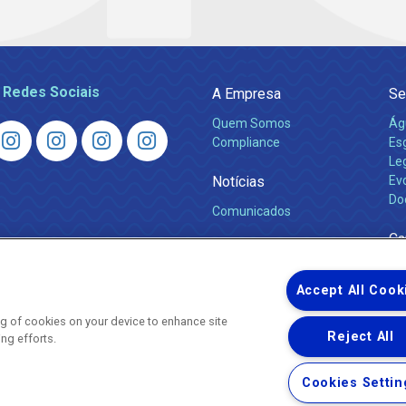
 Redes Sociais
A Empresa
Se
Quem Somos
Ág
Compliance
Es
Leg
Notícias
Ev
Do
Comunicados
Ca
Accept All Cook
ing of cookies on your device to enhance site
Reject All
ing efforts.
Uma empresa
Copyright © 2026 - Todos os Direitos Reservados.
Cookies Settin
Nossa natureza movimenta a vida