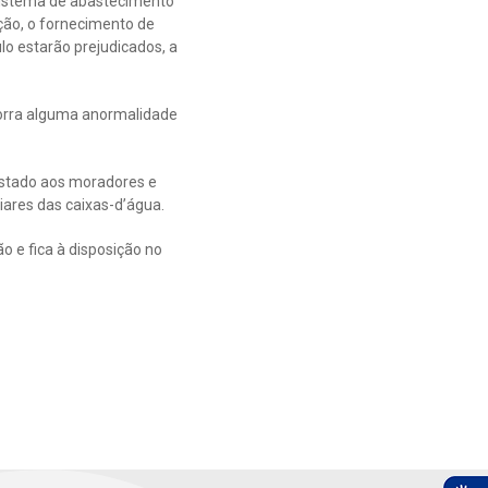
 sistema de abastecimento
ação, o fornecimento de
lo estarão prejudicados, a
corra alguma anormalidade
estado aos moradores e
iares das caixas-d’água.
 e fica à disposição no