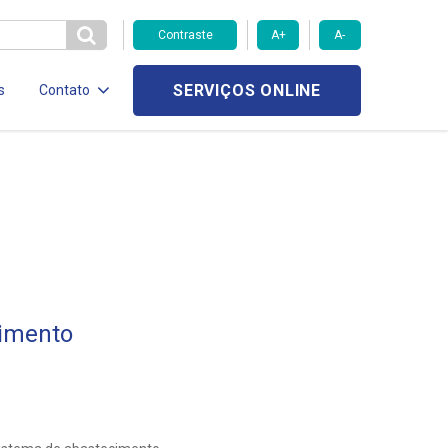
Contraste
A+
A-
SERVIÇOS ONLINE
s
Contato
imento