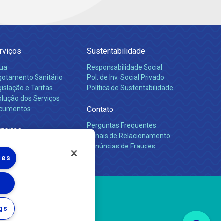
rviços
Sustentabilidade
ua
Responsabilidade Social
gotamento Sanitário
Pol. de Inv. Social Privado
islação e Tarifas
Política de Sustentabilidade
olução dos Serviços
cumentos
Contato
Perguntas Frequentes
rreiras
Canais de Relacionamento
Denúncias de Fraudes
ies
gs