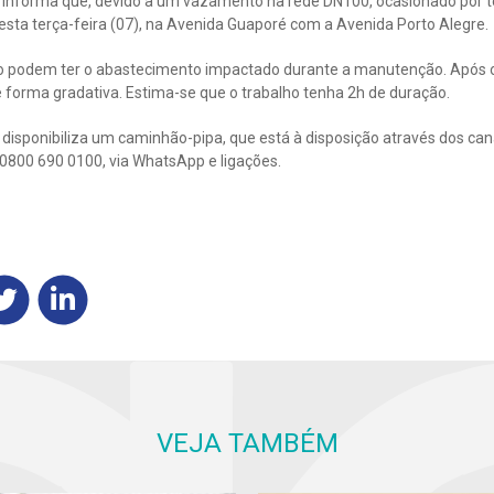
informa que, devido a um vazamento na rede DN100, ocasionado por te
ta terça-feira (07), na Avenida Guaporé com a Avenida Porto Alegre.
co podem ter o abastecimento impactado durante a manutenção. Após o
 forma gradativa. Estima-se que o trabalho tenha 2h de duração.
disponibiliza um caminhão-pipa, que está à disposição através dos ca
r 0800 690 0100, via WhatsApp e ligações.
VEJA TAMBÉM