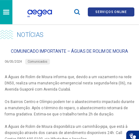
SERVIÇOS ONLINE
NOTÍCIAS
COMUNICADO IMPORTANTE – ÁGUAS DE ROLIM DE MOURA
Comunicados
06/05/2024
A Águas de Rolim de Moura informa que, devido a um vazamento na rede
DN50, realiza uma manutenção emergencial nesta segunda-feira (06), na
Avenida Guaporé com Avenida Cuiabá.
Os Bairros Centro e Olímpio podem ter o abastecimento impactado durante
a manutenção. Após o término do reparo, o abastecimento retornará de
forma gradativa. Estima-se que o trabalho tenha 2h de duração.
A Águas de Rolim de Moura disponibiliza um caminhão-pipa, que está à
disposição através dos canais de atendimento disponíveis 24h: Call
Center 0800 690 0100, via WhatsApp e ligações.