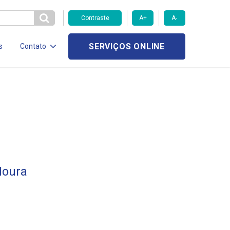
Contraste
A+
A-
SERVIÇOS ONLINE
s
Contato
Moura