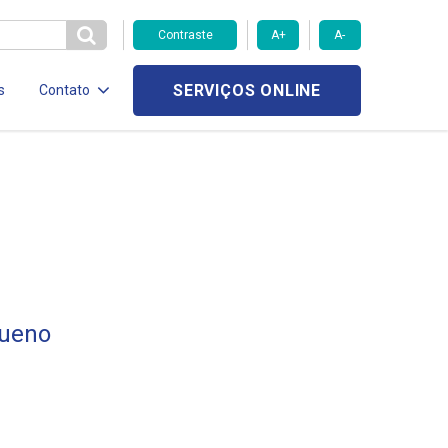
Contraste
A+
A-
SERVIÇOS ONLINE
s
Contato
Bueno