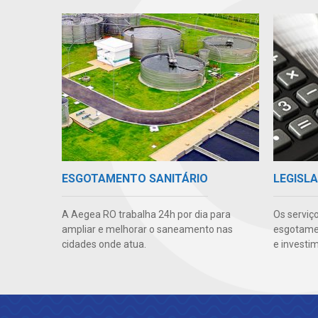
ESGOTAMENTO SANITÁRIO
LEGISLA
A Aegea RO trabalha 24h por dia para
Os serviç
ampliar e melhorar o saneamento nas
esgotamen
cidades onde atua.
e investi