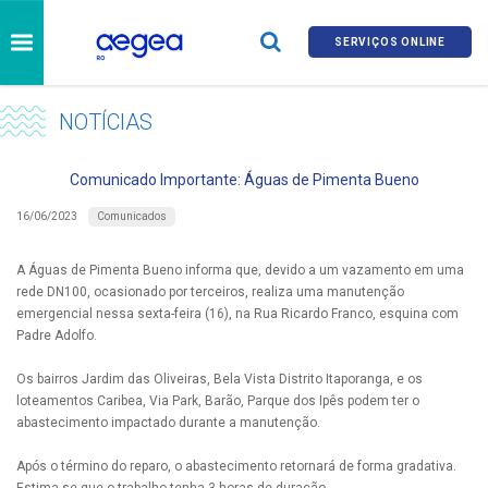
SERVIÇOS ONLINE
NOTÍCIAS
Comunicado Importante: Águas de Pimenta Bueno
Comunicados
16/06/2023
A Águas de Pimenta Bueno informa que, devido a um vazamento em uma
rede DN100, ocasionado por terceiros, realiza uma manutenção
emergencial nessa sexta-feira (16), na Rua Ricardo Franco, esquina com
Padre Adolfo.
Os bairros Jardim das Oliveiras, Bela Vista Distrito Itaporanga, e os
loteamentos Caribea, Via Park, Barão, Parque dos Ipês podem ter o
abastecimento impactado durante a manutenção.
Após o término do reparo, o abastecimento retornará de forma gradativa.
Estima-se que o trabalho tenha 3 horas de duração.