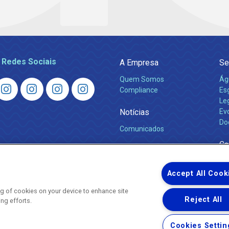
 Redes Sociais
A Empresa
Se
Quem Somos
Ág
Compliance
Es
Leg
Notícias
Ev
Do
Comunicados
Ca
Accept All Cook
ing of cookies on your device to enhance site
Reject All
ing efforts.
Uma empresa
Copyright © 2026 - Todos os Direitos Reservados.
Cookies Settin
Nossa natureza movimenta a vida