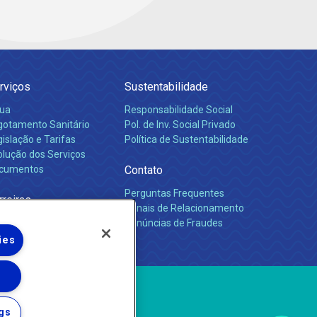
rviços
Sustentabilidade
ua
Responsabilidade Social
gotamento Sanitário
Pol. de Inv. Social Privado
islação e Tarifas
Política de Sustentabilidade
olução dos Serviços
cumentos
Contato
Perguntas Frequentes
rreiras
Canais de Relacionamento
Denúncias de Fraudes
ies
gs