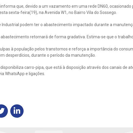
informa que, devido a um vazamento em uma rede DN60, ocasionado po
ta sexta-feira(19), na Avenida W1, no Bairro Vila do Sossego.
 e Industrial podem ter o abastecimento impactado durante a manutenç
 abastecimento retornará de forma gradativa. Estima-se que o trabalho
ulpas à população pelos transtornos e reforça a importância do consu
sem desperdícios, durante o período da manutenção.
sponibiliza carro-pipa, que está à disposição através dos canais de a
via WhatsApp e ligações.