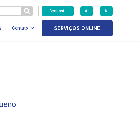
Contraste
A+
A-
SERVIÇOS ONLINE
s
Contato
Bueno