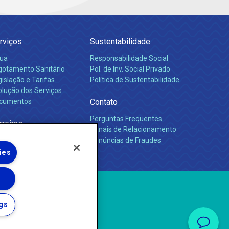
rviços
Sustentabilidade
ua
Responsabilidade Social
gotamento Sanitário
Pol. de Inv. Social Privado
islação e Tarifas
Política de Sustentabilidade
olução dos Serviços
cumentos
Contato
Perguntas Frequentes
rreiras
Canais de Relacionamento
Denúncias de Fraudes
ies
gs