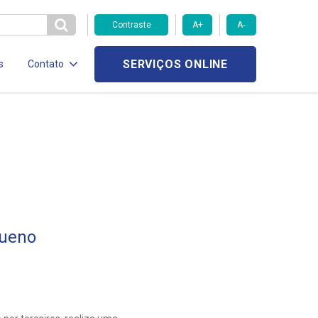
Contraste
A+
A-
SERVIÇOS ONLINE
s
Contato
Bueno