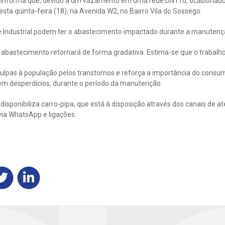
informa que, devido a um vazamento em uma rede DN110, ocasionado p
a quinta-feira (18), na Avenida W2, no Bairro Vila do Sossego.
 e Industrial podem ter o abastecimento impactado durante a manutenç
 abastecimento retornará de forma gradativa. Estima-se que o trabalho
ulpas à população pelos transtornos e reforça a importância do consu
sem desperdícios, durante o período da manutenção.
sponibiliza carro-pipa, que está à disposição através dos canais de a
via WhatsApp e ligações.