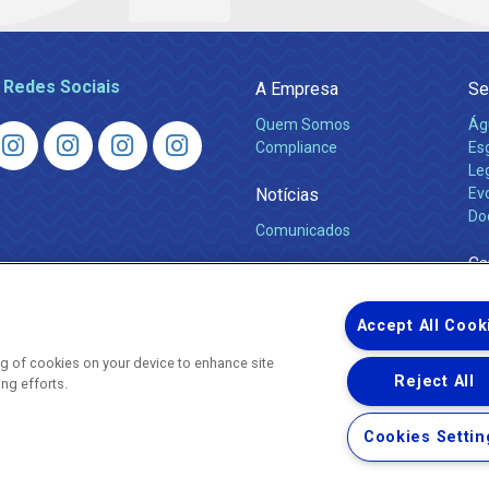
 Redes Sociais
A Empresa
Se
Quem Somos
Ág
Compliance
Es
Leg
Notícias
Ev
Do
Comunicados
Ca
Accept All Cook
ing of cookies on your device to enhance site
Reject All
ing efforts.
Uma empresa
Copyright © 2026 - Todos os Direitos Reservados.
Cookies Settin
Nossa natureza movimenta a vida
Termos Gerais de Uso de Sites e Aplicativos