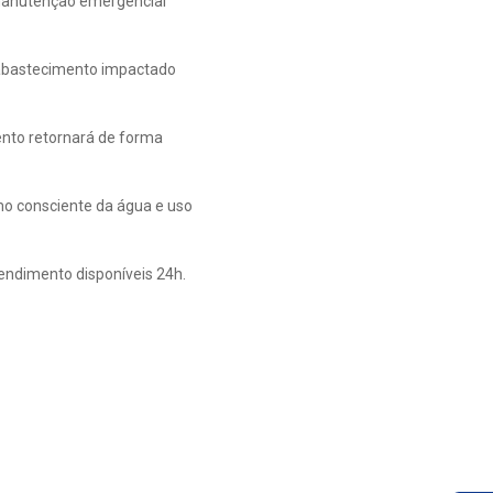
manutenção emergencial
o abastecimento impactado
ento retornará de forma
mo consciente da água e uso
tendimento disponíveis 24h.