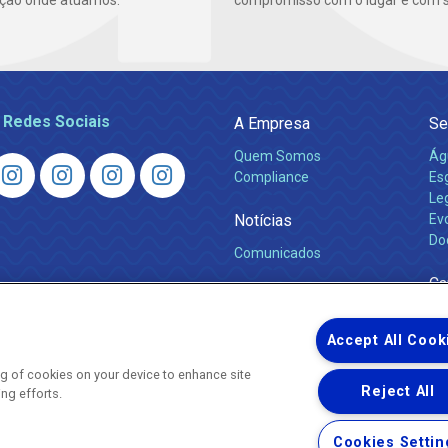
ção onde atuamos.
compromisso com o lugar e com s
 Redes Sociais
A Empresa
Se
Quem Somos
Ág
Compliance
Es
Leg
Notícias
Ev
Do
Comunicados
Ca
Accept All Cook
ing of cookies on your device to enhance site
Reject All
ing efforts.
Uma empresa
Copyright © 2026 - Todos os Direitos Reservados.
Cookies Settin
Nossa natureza movimenta a vida