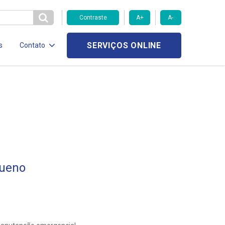
Contraste
A+
A-
SERVIÇOS ONLINE
s
Contato
Bueno