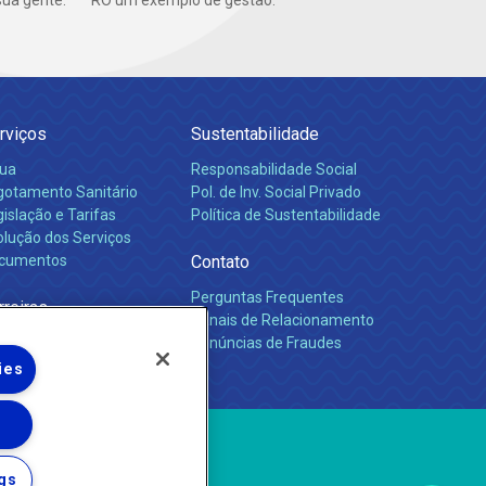
ua gente.
RO um exemplo de gestão.
rviços
Sustentabilidade
ua
Responsabilidade Social
gotamento Sanitário
Pol. de Inv. Social Privado
islação e Tarifas
Política de Sustentabilidade
olução dos Serviços
cumentos
Contato
Perguntas Frequentes
rreiras
Canais de Relacionamento
Denúncias de Fraudes
ies
gs