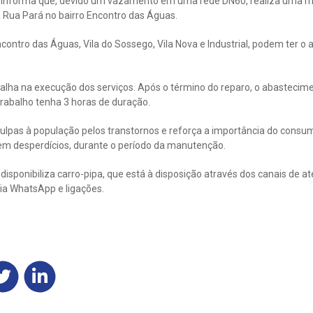
 informa que, devido um vazamento em uma rede DN60, realiza uma 
 Rua Pará no bairro Encontro das Águas.
contro das Águas, Vila do Sossego, Vila Nova e Industrial, podem ter 
balha na execução dos serviços. Após o término do reparo, o abastecim
trabalho tenha 3 horas de duração.
ulpas à população pelos transtornos e reforça a importância do consu
sem desperdícios, durante o período da manutenção.
sponibiliza carro-pipa, que está à disposição através dos canais de a
ia WhatsApp e ligações.