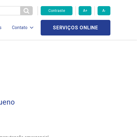
Contraste
A+
A-
SERVIÇOS ONLINE
s
Contato
Bueno