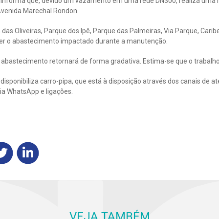
 informa que, devido um vazamento em uma rede DN300, realiza uma
 Avenida Marechal Rondon.
 das Oliveiras, Parque dos Ipê, Parque das Palmeiras, Via Parque, Carib
ter o abastecimento impactado durante a manutenção.
 abastecimento retornará de forma gradativa. Estima-se que o trabalho
sponibiliza carro-pipa, que está à disposição através dos canais de a
ia WhatsApp e ligações.
VEJA TAMBÉM