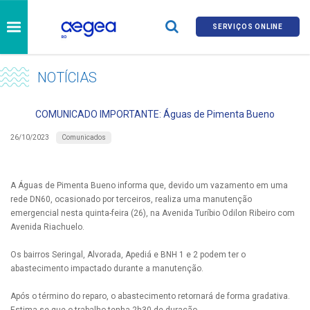
SERVIÇOS ONLINE
NOTÍCIAS
COMUNICADO IMPORTANTE: Águas de Pimenta Bueno
Comunicados
26/10/2023
A Águas de Pimenta Bueno informa que, devido um vazamento em uma
rede DN60, ocasionado por terceiros, realiza uma manutenção
emergencial nesta quinta-feira (26), na Avenida Turíbio Odilon Ribeiro com
Avenida Riachuelo.
Os bairros Seringal, Alvorada, Apediá e BNH 1 e 2 podem ter o
abastecimento impactado durante a manutenção.
Após o término do reparo, o abastecimento retornará de forma gradativa.
Estima-se que o trabalho tenha 2h30 de duração.