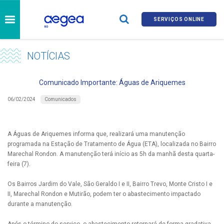
SERVIÇOS ONLINE
NOTÍCIAS
Comunicado Importante: Águas de Ariquemes
Comunicados
06/02/2024
A Águas de Ariquemes informa que, realizará uma manutenção
programada na Estação de Tratamento de Água (ETA), localizada no Bairro
Marechal Rondon. A manutenção terá início as 5h da manhã desta quarta-
feira (7).
Os Bairros Jardim do Vale, São Geraldo I e II, Bairro Trevo, Monte Cristo I e
II, Marechal Rondon e Mutirão, podem ter o abastecimento impactado
durante a manutenção.
Após o término do serviço, o abastecimento retornará de forma gradativa.