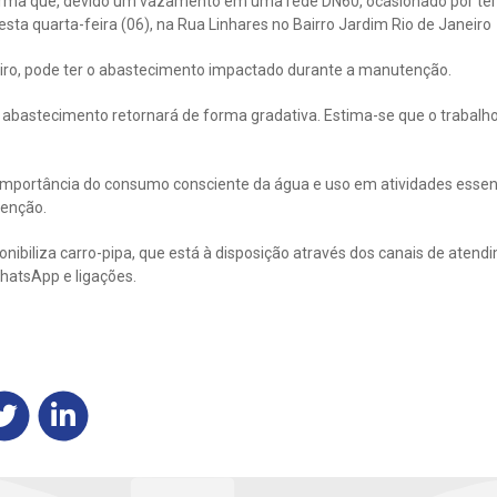
rma que, devido um vazamento em uma rede DN60, ocasionado por terc
sta quarta-feira (06), na Rua Linhares no Bairro Jardim Rio de Ja
eiro, pode ter o abastecimento impactado durante a manutenção.
o abastecimento retornará de forma gradativa. Estima-se que o trabalh
 importância do consumo consciente da água e uso em atividades essenc
tenção.
ibiliza carro-pipa, que está à disposição através dos canais de atendi
hatsApp e ligações.