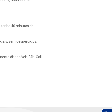
eiros, realiza uma
neiro
o tenha 40 minutos de
iais, sem desperdícios,
mento disponíveis 24h. Call