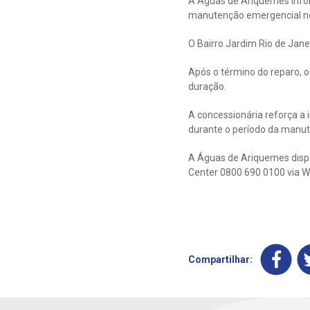
A Águas de Ariquemes info
manutenção emergencial ne
O Bairro Jardim Rio de Jan
Após o término do reparo, 
duração.
A concessionária reforça a
durante o período da manu
A Águas de Ariquemes dispon
Center 0800 690 0100 via W
Compartilhar: