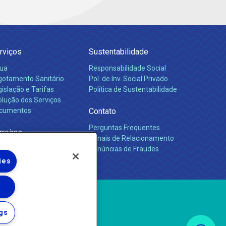
rviços
Sustentabilidade
ua
Responsabilidade Social
gotamento Sanitário
Pol. de Inv. Social Privado
islação e Tarifas
Política de Sustentabilidade
olução dos Serviços
cumentos
Contato
Perguntas Frequentes
rreiras
Canais de Relacionamento
Denúncias de Fraudes
ies
gs