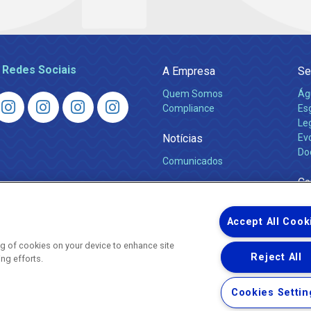
 Redes Sociais
A Empresa
Se
Quem Somos
Ág
Compliance
Es
Leg
Notícias
Ev
Do
Comunicados
Ca
Accept All Cook
ing of cookies on your device to enhance site
Reject All
ing efforts.
Uma empresa
Copyright © 2026 - Todos os Direitos Reservados.
Cookies Settin
Nossa natureza movimenta a vida