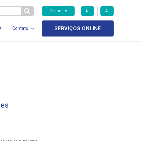
Contraste
A+
A-
SERVIÇOS ONLINE
s
Contato
mes