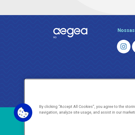
Nossas
By clicking “Accept All Cookies”, you agree to the stor
navigation, analyze site usage, and assist in our market