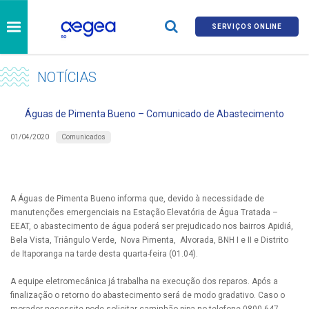
SERVIÇOS ONLINE
NOTÍCIAS
Águas de Pimenta Bueno – Comunicado de Abastecimento
Comunicados
01/04/2020
A Águas de Pimenta Bueno informa que, devido à necessidade de
manutenções emergenciais na Estação Elevatória de Água Tratada –
EEAT, o abastecimento de água poderá ser prejudicado nos bairros Apidiá,
Bela Vista, Triângulo Verde, Nova Pimenta, Alvorada, BNH I e II e Distrito
de Itaporanga na tarde desta quarta-feira (01.04).
A equipe eletromecânica já trabalha na execução dos reparos. Após a
finalização o retorno do abastecimento será de modo gradativo. Caso o
morador necessite pode solicitar caminhão pipa no telefone 0800 647