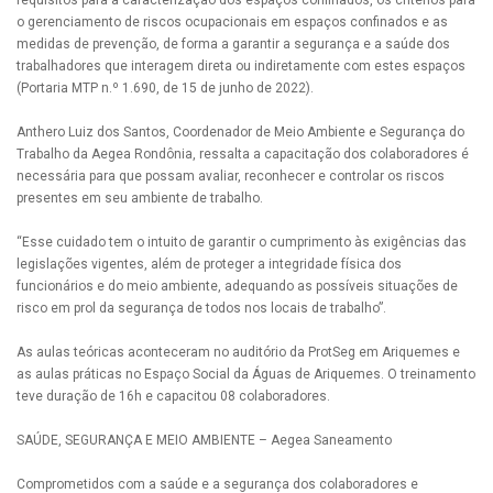
requisitos para a caracterização dos espaços confinados, os critérios para
o gerenciamento de riscos ocupacionais em espaços confinados e as
medidas de prevenção, de forma a garantir a segurança e a saúde dos
trabalhadores que interagem direta ou indiretamente com estes espaços
(Portaria MTP n.º 1.690, de 15 de junho de 2022).
Anthero Luiz dos Santos, Coordenador de Meio Ambiente e Segurança do
Trabalho da Aegea Rondônia, ressalta a capacitação dos colaboradores é
necessária para que possam avaliar, reconhecer e controlar os riscos
presentes em seu ambiente de trabalho.
“Esse cuidado tem o intuito de garantir o cumprimento às exigências das
legislações vigentes, além de proteger a integridade física dos
funcionários e do meio ambiente, adequando as possíveis situações de
risco em prol da segurança de todos nos locais de trabalho”.
As aulas teóricas aconteceram no auditório da ProtSeg em Ariquemes e
as aulas práticas no Espaço Social da Águas de Ariquemes. O treinamento
teve duração de 16h e capacitou 08 colaboradores.
SAÚDE, SEGURANÇA E MEIO AMBIENTE – Aegea Saneamento
Comprometidos com a saúde e a segurança dos colaboradores e