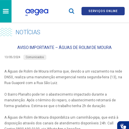
SERVIÇOS ONLINE
NOTÍCIAS
AVISO IMPORTANTE – ÁGUAS DE ROLIM DE MOURA
Comunicados
13/05/2024
A Águas de Rolim de Moura informa que, devido a um vazamento na rede
DN50, realiza uma manutenção emergencial nesta segunda-feira (13), na
Rua Guaporé com a Rua São Luiz.
O Bairro Planalto pode ter o abastecimento impactado durante a
manutenção. Após o término do reparo, o abastecimento retornará de
forma gradativa. Estima-se que o trabalho tenha 2h de duração.
A Águas de Rolim de Moura disponibiliza um caminhão-pipa, que está à
disposição através dos canais de atendimento disponíveis 24h: Call
Center 0800 690 0100, via WhatsApp e ligações.