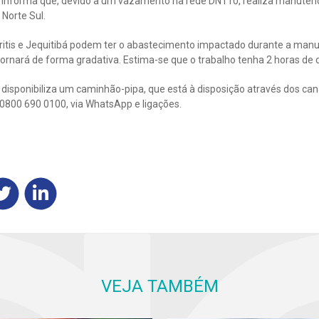
 informa que, devido a um vazamento na rede DN110, realiza manuten
 Norte Sul.
Buritis e Jequitibá podem ter o abastecimento impactado durante a man
ornará de forma gradativa. Estima-se que o trabalho tenha 2 horas de 
disponibiliza um caminhão-pipa, que está à disposição através dos ca
r 0800 690 0100, via WhatsApp e ligações.
VEJA TAMBÉM