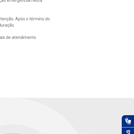
ção emergencial nesta
utenção. Após o término do
duração.
nais de atendimento