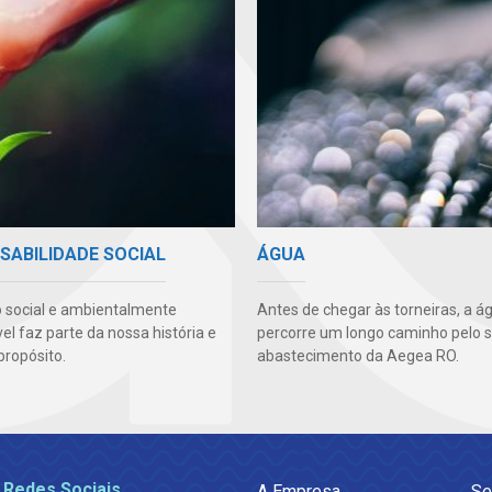
SABILIDADE SOCIAL
ÁGUA
 social e ambientalmente
Antes de chegar às torneiras, a á
l faz parte da nossa história e
percorre um longo caminho pelo 
propósito.
abastecimento da Aegea RO.
 Redes Sociais
A Empresa
Se