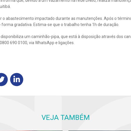
 informa que, devido a um vazamento na rede DN60, realiza manutenç
itibá.
er o abastecimento impactado durante as manutenções. Após o término
 forma gradativa. Estima-se que o trabalho tenha 1h de duração.
disponibiliza um caminhão-pipa, que está à disposição através dos ca
r 0800 690 0100, via WhatsApp e ligações.
VEJA TAMBÉM