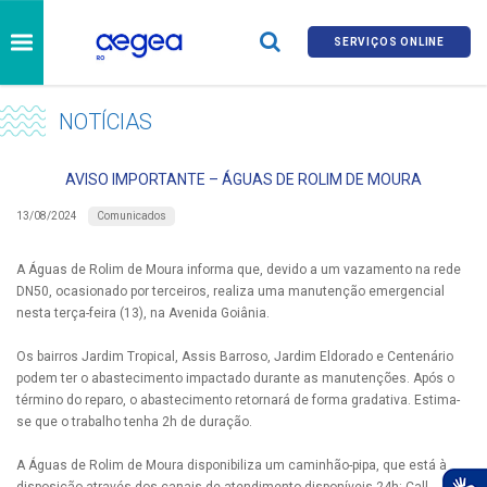
SERVIÇOS ONLINE
NOTÍCIAS
AVISO IMPORTANTE – ÁGUAS DE ROLIM DE MOURA
Comunicados
13/08/2024
A Águas de Rolim de Moura informa que, devido a um vazamento na rede
DN50, ocasionado por terceiros, realiza uma manutenção emergencial
nesta terça-feira (13), na Avenida Goiânia.
Os bairros Jardim Tropical, Assis Barroso, Jardim Eldorado e Centenário
podem ter o abastecimento impactado durante as manutenções. Após o
término do reparo, o abastecimento retornará de forma gradativa. Estima-
se que o trabalho tenha 2h de duração.
A Águas de Rolim de Moura disponibiliza um caminhão-pipa, que está à
disposição através dos canais de atendimento disponíveis 24h: Call