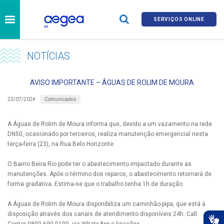
SERVIÇOS ONLINE
NOTÍCIAS
AVISO IMPORTANTE – ÁGUAS DE ROLIM DE MOURA
Comunicados
23/07/2024
A Águas de Rolim de Moura informa que, devido a um vazamento na rede
DN50, ocasionado por terceiros, realiza manutenção emergencial nesta
terça-feira (23), na Rua Belo Horizonte.
O Bairro Beira Rio pode ter o abastecimento impactado durante as
manutenções. Após o término dos reparos, o abastecimento retornará de
forma gradativa. Estima-se que o trabalho tenha 1h de duração.
A Águas de Rolim de Moura disponibiliza um caminhão-pipa, que está à
disposição através dos canais de atendimento disponíveis 24h: Call
Center 0800 690 0100, via WhatsApp e ligações.