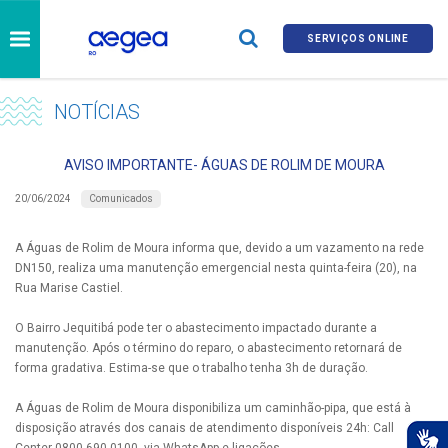
SERVIÇOS ONLINE
NOTÍCIAS
AVISO IMPORTANTE- ÁGUAS DE ROLIM DE MOURA
Comunicados
20/06/2024
A Águas de Rolim de Moura informa que, devido a um vazamento na rede
DN150, realiza uma manutenção emergencial nesta quinta-feira (20), na
Rua Marise Castiel.
O Bairro Jequitibá pode ter o abastecimento impactado durante a
manutenção. Após o término do reparo, o abastecimento retornará de
forma gradativa. Estima-se que o trabalho tenha 3h de duração.
A Águas de Rolim de Moura disponibiliza um caminhão-pipa, que está à
disposição através dos canais de atendimento disponíveis 24h: Call
Center 0800 690 0100, via WhatsApp e ligações.