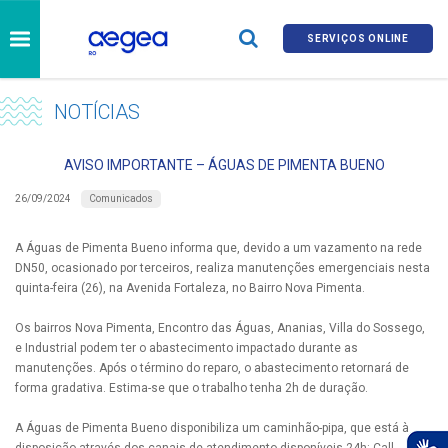
SERVIÇOS ONLINE
NOTÍCIAS
AVISO IMPORTANTE – ÁGUAS DE PIMENTA BUENO
Comunicados
26/09/2024
A Águas de Pimenta Bueno informa que, devido a um vazamento na rede
DN50, ocasionado por terceiros, realiza manutenções emergenciais nesta
quinta-feira (26), na Avenida Fortaleza, no Bairro Nova Pimenta.
Os bairros Nova Pimenta, Encontro das Águas, Ananias, Villa do Sossego,
e Industrial podem ter o abastecimento impactado durante as
manutenções. Após o término do reparo, o abastecimento retornará de
forma gradativa. Estima-se que o trabalho tenha 2h de duração.
A Águas de Pimenta Bueno disponibiliza um caminhão-pipa, que está à
disposição através dos canais de atendimento disponíveis 24h: Call