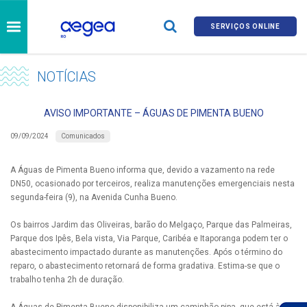
SERVIÇOS ONLINE
NOTÍCIAS
AVISO IMPORTANTE – ÁGUAS DE PIMENTA BUENO
Comunicados
09/09/2024
A Águas de Pimenta Bueno informa que, devido a vazamento na rede
DN50, ocasionado por terceiros, realiza manutenções emergenciais nesta
segunda-feira (9), na Avenida Cunha Bueno.
Os bairros Jardim das Oliveiras, barão do Melgaço, Parque das Palmeiras,
Parque dos Ipês, Bela vista, Via Parque, Caribéa e Itaporanga podem ter o
abastecimento impactado durante as manutenções. Após o término do
reparo, o abastecimento retornará de forma gradativa. Estima-se que o
trabalho tenha 2h de duração.
A Águas de Pimenta Bueno disponibiliza um caminhão-pipa, que está à