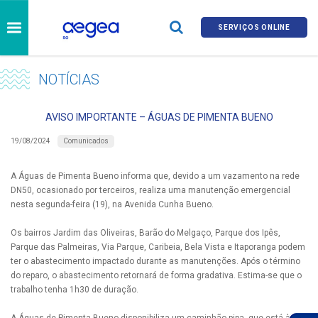
SERVIÇOS ONLINE
NOTÍCIAS
AVISO IMPORTANTE – ÁGUAS DE PIMENTA BUENO
Comunicados
19/08/2024
A Águas de Pimenta Bueno informa que, devido a um vazamento na rede
DN50, ocasionado por terceiros, realiza uma manutenção emergencial
nesta segunda-feira (19), na Avenida Cunha Bueno.
Os bairros Jardim das Oliveiras, Barão do Melgaço, Parque dos Ipês,
Parque das Palmeiras, Via Parque, Caribeia, Bela Vista e Itaporanga podem
ter o abastecimento impactado durante as manutenções. Após o término
do reparo, o abastecimento retornará de forma gradativa. Estima-se que o
trabalho tenha 1h30 de duração.
A Águas de Pimenta Bueno disponibiliza um caminhão-pipa, que está à