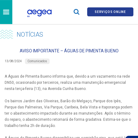
SERVIÇOS ONLINE
NOTÍCIAS
AVISO IMPORTANTE – ÁGUAS DE PIMENTA BUENO
Comunicados
13/08/2024
A Águas de Pimenta Bueno informa que, devido a um vazamento na rede
DN50, ocasionado por terceiros, realiza uma manutenção emergencial
nesta terça-feira (13), na Avenida Cunha Bueno.
Os bairros Jardim das Oliveiras, Barão do Melgaço, Parque dos Ipês,
Parque das Palmeiras, Via Parque, Caribeia, Bela Vista e Itaporanga podem
ter o abastecimento impactado durante as manutenções. Após o término
do reparo, o abastecimento retornará de forma gradativa. Estima-se que o
trabalho tenha 2h de duração.
A Águas de Pimenta Bueno disponibiliza um caminhão-pipa, que está à