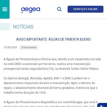
SERVIÇOS ONLINE
NOTÍCIAS
AVISO IMPORTANTE: ÁGUAS DE PIMENTA BUENO
Comunicados
15/04/2024
A Águas de Pimenta Bueno informa que, devido a um vazamento na rede
na rede DN50 ocasionado por terceiros, realiza uma manutenção
emergencial nesta segunda-feira (15), na Avenida Turibio Odilon Ribeiro.
Os bairros Seringal, Alvorada, Apediá, BNH 1 e BNH 2 podem ter o
abastecimento impactado durante a manutenção. Após o término do
reparo, o abastecimento retornará de forma gradativa. Estima-se que o
trabalho tenha duração de 1h30.
A Águas de Pimenta Bueno disponibiliza um caminhão-pipa, que está à
disposição através dos canais de atendimento disponíveis 24h: Call