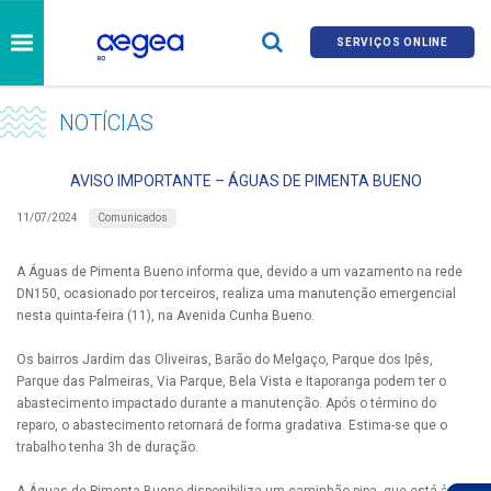
SERVIÇOS ONLINE
NOTÍCIAS
AVISO IMPORTANTE – ÁGUAS DE PIMENTA BUENO
Comunicados
11/07/2024
A Águas de Pimenta Bueno informa que, devido a um vazamento na rede
DN150, ocasionado por terceiros, realiza uma manutenção emergencial
nesta quinta-feira (11), na Avenida Cunha Bueno.
Os bairros Jardim das Oliveiras, Barão do Melgaço, Parque dos Ipês,
Parque das Palmeiras, Via Parque, Bela Vista e Itaporanga podem ter o
abastecimento impactado durante a manutenção. Após o término do
reparo, o abastecimento retornará de forma gradativa. Estima-se que o
trabalho tenha 3h de duração.
A Águas de Pimenta Bueno disponibiliza um caminhão-pipa, que está à