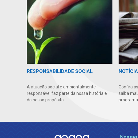
RESPONSABILIDADE SOCIAL
NOTÍCI
A atuação social e ambientalmente
Confira a
responsável faz parte da nossa história e
saiba mai
do nosso propósito.
programas
Nossas