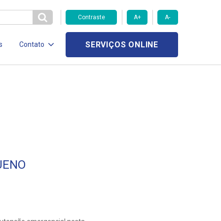
Contraste
A+
A-
SERVIÇOS ONLINE
s
Contato
UENO