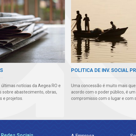
AS
POLITICA DE INV. SOCIAL P
s últimas notícias da Aegea RO e
Uma concessão é muito mais qu
s sobre abastecimento, obras,
acordo com o poder público, é um
 e projetos.
compromisso com o lugar e com s
 Redes Sociais
A Empresa
Se