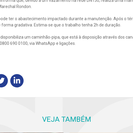
informa que, devido a um vazamento na rede DN150, realiza uma man
 Marechal Rondon.
pode ter o abastecimento impactado durante a manutenção. Após o tér
 forma gradativa. Estima-se que o trabalho tenha 2h de duração.
isponibiliza um caminhão-pipa, que está à disposição através dos ca
r 0800 690 0100, via WhatsApp e ligações.
VEJA TAMBÉM