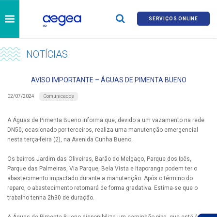
SERVIÇOS ONLINE
NOTÍCIAS
AVISO IMPORTANTE – ÁGUAS DE PIMENTA BUENO
Comunicados
02/07/2024
A Águas de Pimenta Bueno informa que, devido a um vazamento na rede
DN50, ocasionado por terceiros, realiza uma manutenção emergencial
nesta terça-feira (2), na Avenida Cunha Bueno.
Os bairros Jardim das Oliveiras, Barão do Melgaço, Parque dos Ipês,
Parque das Palmeiras, Via Parque, Bela Vista e Itaporanga podem ter o
abastecimento impactado durante a manutenção. Após o término do
reparo, o abastecimento retornará de forma gradativa. Estima-se que o
trabalho tenha 2h30 de duração.
A Águas de Pimenta Bueno disponibiliza um caminhão-pipa, que está à