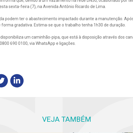
nforma que, devido a um vazamento na rede DN50, ocasionado por ter
ta sexta-feira (7), na Avenida Antônio Ricardo de Lima.
rada podem ter o abastecimento impactado durante a manutenção. Após 
 forma gradativa. Estima-se que o trabalho tenha 1h30 de duração.
isponibiliza um caminhão-pipa, que está à disposição através dos ca
r 0800 690 0100, via WhatsApp e ligações.
VEJA TAMBÉM