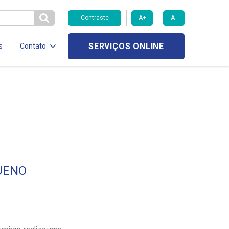
Contraste
A+
A-
SERVIÇOS ONLINE
s
Contato
UENO