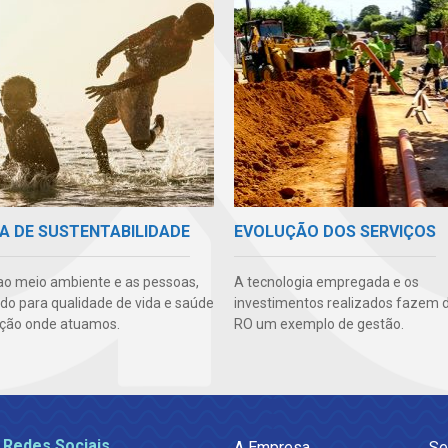
A DE SUSTENTABILIDADE
EVOLUÇÃO DOS SERVIÇOS
ao meio ambiente e as pessoas,
A tecnologia empregada e os
ndo para qualidade de vida e saúde
investimentos realizados fazem 
ção onde atuamos.
RO um exemplo de gestão.
 Redes Sociais
A Empresa
Se