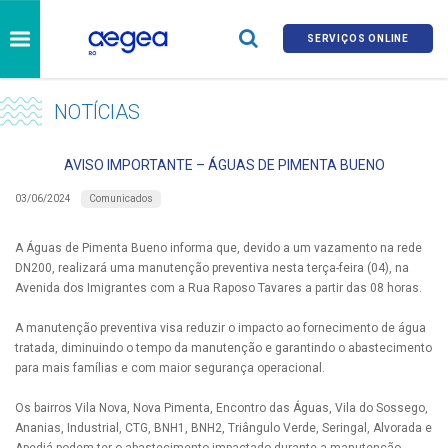
SERVIÇOS ONLINE
NOTÍCIAS
AVISO IMPORTANTE – ÁGUAS DE PIMENTA BUENO
Comunicados
03/06/2024
A Águas de Pimenta Bueno informa que, devido a um vazamento na rede
DN200, realizará uma manutenção preventiva nesta terça-feira (04), na
Avenida dos Imigrantes com a Rua Raposo Tavares a partir das 08 horas.
A manutenção preventiva visa reduzir o impacto ao fornecimento de água
tratada, diminuindo o tempo da manutenção e garantindo o abastecimento
para mais famílias e com maior segurança operacional.
Os bairros Vila Nova, Nova Pimenta, Encontro das Águas, Vila do Sossego,
Ananias, Industrial, CTG, BNH1, BNH2, Triângulo Verde, Seringal, Alvorada e
Apediá podem ter o abastecimento impactado durante a manutenção.