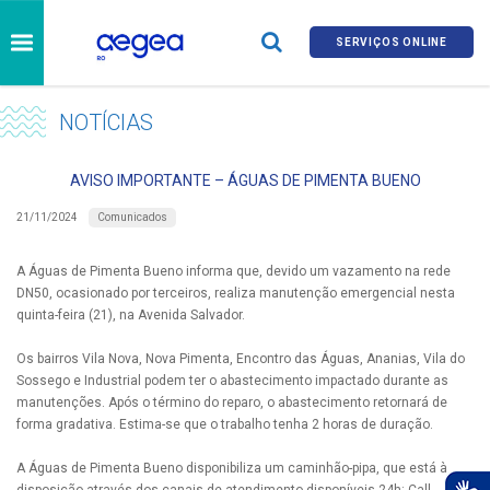
SERVIÇOS ONLINE
NOTÍCIAS
AVISO IMPORTANTE – ÁGUAS DE PIMENTA BUENO
Comunicados
21/11/2024
A Águas de Pimenta Bueno informa que, devido um vazamento na rede
DN50, ocasionado por terceiros, realiza manutenção emergencial nesta
quinta-feira (21), na Avenida Salvador.
Os bairros Vila Nova, Nova Pimenta, Encontro das Águas, Ananias, Vila do
Sossego e Industrial podem ter o abastecimento impactado durante as
manutenções. Após o término do reparo, o abastecimento retornará de
forma gradativa. Estima-se que o trabalho tenha 2 horas de duração.
A Águas de Pimenta Bueno disponibiliza um caminhão-pipa, que está à
disposição através dos canais de atendimento disponíveis 24h: Call