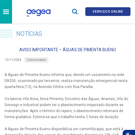
SERVIÇOS ONLINE
NOTÍCIAS
AVISO IMPORTANTE – ÁGUAS DE PIMENTA BUENO
Comunicados
13/11/2024
A Águas de Pimenta Bueno informa que, devido um vazamento na rede
DN200, ocasionado por terceiros, realiza manutenção emergencial nesta
quarta-feira (13), na Avenida Vitória com Rua Paraíba.
Os bairros Vila Nova, Nova Pimenta, Encontro das Águas, Ananias, Vila do
Sossego e Industrial podem ter o abastecimento impactado durante as
manutenções. Após o término do reparo, o abastecimento retornará de
forma gradativa. Estima-se que o trabalho tenha 2 horas de duração.
A Águas de Pimenta Bueno disponibiliza um caminhão-pipa, que está à
disposição através dos canais de atendimento disponíveis 24h: Call