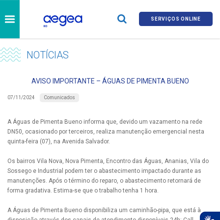
SERVIÇOS ONLINE
NOTÍCIAS
AVISO IMPORTANTE – ÁGUAS DE PIMENTA BUENO
Comunicados
07/11/2024
A Águas de Pimenta Bueno informa que, devido um vazamento na rede
DN50, ocasionado por terceiros, realiza manutenção emergencial nesta
quinta-feira (07), na Avenida Salvador.
Os bairros Vila Nova, Nova Pimenta, Encontro das Águas, Ananias, Vila do
Sossego e Industrial podem ter o abastecimento impactado durante as
manutenções. Após o término do reparo, o abastecimento retornará de
forma gradativa. Estima-se que o trabalho tenha 1 hora.
A Águas de Pimenta Bueno disponibiliza um caminhão-pipa, que está à
disposição através dos canais de atendimento disponíveis 24h: Call